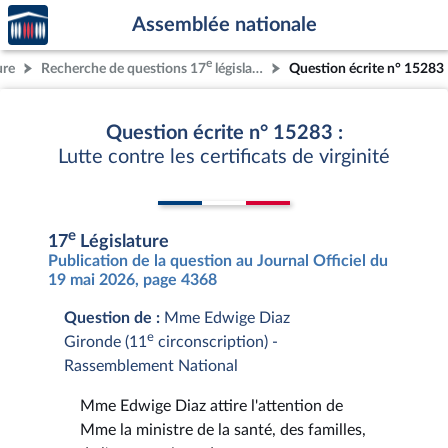
Accèder
Aller au contenu
Aller en bas de la page
Assemblée nationale
à la
page
e
ure
Recherche de questions 17
législature
Question écrite n° 15283
d'accueil
Question écrite n° 15283 :
Lutte contre les certificats de virginité
e
17
Législature
Publication de la question au Journal Officiel du
19 mai 2026, page 4368
Question de :
Mme Edwige Diaz
e
Gironde (11
circonscription) -
Rassemblement National
Mme Edwige Diaz attire l'attention de
Mme la ministre de la santé, des familles,