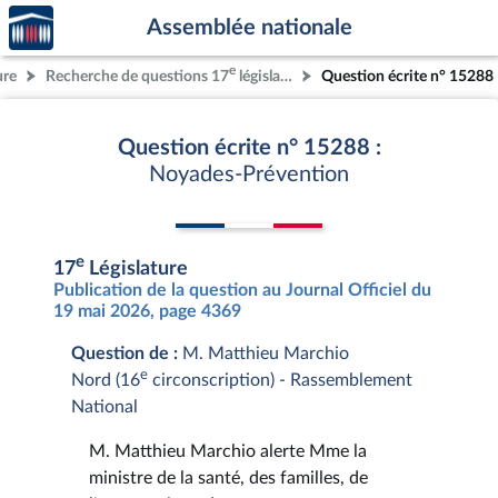
Accèder
Aller au contenu
Aller en bas de la page
Assemblée nationale
à la
page
e
ure
Recherche de questions 17
législature
Question écrite n° 15288
d'accueil
Question écrite n° 15288 :
Noyades-Prévention
e
17
Législature
Publication de la question au Journal Officiel du
19 mai 2026, page 4369
Question de :
M. Matthieu Marchio
e
Nord (16
circonscription) - Rassemblement
National
M. Matthieu Marchio alerte Mme la
ministre de la santé, des familles, de