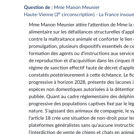
Question de :
Mme Manon Meunier
e
Haute-Vienne (3
circonscription) - La France insou
Mme Manon Meunier attire l'attention de Mme la min
alimentaire sur les défaillances structurelles d'ap
contre la maltraitance animale et conforter le lien 
promulgation, plusieurs dispositifs essentiels de c
formation des agents ou d'instructions aux service
de reproduction et d'acquisition dans les cirques i
régime de sanction effectif faute de décret d'app
constatés postérieurement à cette échéance. Le fichi
progressive à horizon 2028, présente des lacunes i
espèces non domestiques autorisées à la détention p
publiée. Quant au cadre réglementaire des delphinar
progressive des populations captives fixé par le lég
nature. S'agissant des animaux de compagnie, le sy
l'article 18 crée une situation de non-droit pour l
plateformes généralistes sans qu'aucune instructio
l'interdiction de vente de chiens et chats en anima