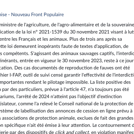
mise - Nouveau Front Populaire
istre de l'agriculture, de l'agro-alimentaire et de la souverain
plication de la loi n° 2021-1539 du 30 novembre 2021 visant à lut
entre les Français et les animaux. Plus de trois ans après sa
ette loi demeurent inopérants faute de textes d'application, de
s compétents. S'agissant des animaux sauvages captifs, l'interdi
tinérants, entrée en vigueur le 30 novembre 2023, reste à ce jour
lication. Des cas documentés de reproduction de fauves ont été
er I-FAP, outil de suivi censé garantir l'effectivité de l'interdict
mportantes rendant le pilotage impossible. La liste positive des
ar des particuliers, prévue à l'article 47, n'a toujours pas été
iums, l'arrêté de 2024 n'atteint pas l'objectif d'extinction
islateur, comme l'a relevé le Conseil national de la protection de 
stème de labellisation des annonces de cession en ligne prévu à
es associations de protection animale, exclues de fait des grandes
n spécifique n'ait été émise à leur attention. Le contournement 
lerie par des dispositifs de
click and collect
, en violation manifes