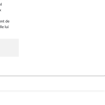
el
x
ent de
le lui
.