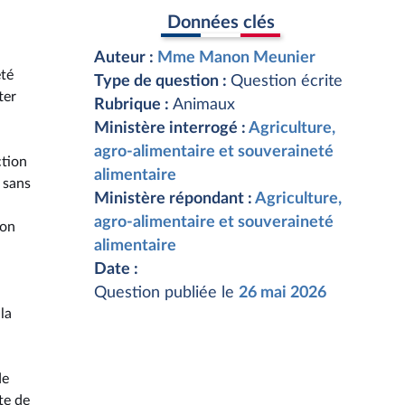
Données clés
Auteur :
Mme Manon Meunier
eté
Type de question :
Question écrite
ter
Rubrique :
Animaux
Ministère interrogé :
Agriculture,
agro-alimentaire et souveraineté
ction
alimentaire
 sans
Ministère répondant :
Agriculture,
agro-alimentaire et souveraineté
ion
alimentaire
Date :
Question publiée le
26 mai 2026
la
de
te de