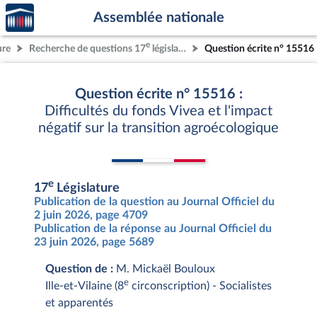
Accèder
Aller au contenu
Aller en bas de la page
Assemblée nationale
à la
page
e
ure
Recherche de questions 17
législature
Question écrite n° 15516
d'accueil
Question écrite n° 15516 :
Difficultés du fonds Vivea et l'impact
négatif sur la transition agroécologique
e
17
Législature
Publication de la question au Journal Officiel du
2 juin 2026, page 4709
Publication de la réponse au Journal Officiel du
23 juin 2026, page 5689
Question de :
M. Mickaël Bouloux
e
Ille-et-Vilaine (8
circonscription) - Socialistes
et apparentés