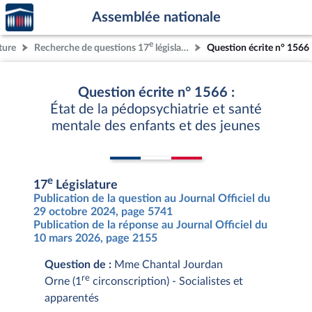
Accèder
Aller au contenu
Aller en bas de la page
Assemblée nationale
à la
page
e
ture
Recherche de questions 17
législature
Question écrite n° 1566
d'accueil
Question écrite n° 1566 :
État de la pédopsychiatrie et santé
mentale des enfants et des jeunes
e
17
Législature
Publication de la question au Journal Officiel du
29 octobre 2024, page 5741
Publication de la réponse au Journal Officiel du
10 mars 2026, page 2155
Question de :
Mme Chantal Jourdan
re
Orne (1
circonscription) - Socialistes et
apparentés