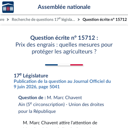
Accèder
Aller au contenu
Aller en bas de la page
Assemblée nationale
à la
page
e
ure
Recherche de questions 17
législature
Question écrite n° 15712
d'accueil
Question écrite n° 15712 :
Prix des engrais : quelles mesures pour
protéger les agriculteurs ?
e
17
Législature
Publication de la question au Journal Officiel du
9 juin 2026, page 5041
Question de :
M. Marc Chavent
e
Ain (5
circonscription) - Union des droites
pour la République
M. Marc Chavent attire l'attention de