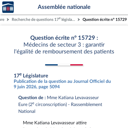
Accèder
Aller au contenu
Aller en bas de la page
Assemblée nationale
à la
page
e
ure
Recherche de questions 17
législature
Question écrite n° 15729
d'accueil
Question écrite n° 15729 :
Médecins de secteur 3 : garantir
l'égalité de remboursement des patients
e
17
Législature
Publication de la question au Journal Officiel du
9 juin 2026, page 5094
Question de :
Mme Katiana Levavasseur
e
Eure (2
circonscription) - Rassemblement
National
Mme Katiana Levavasseur attire