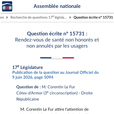
Accèder
Aller au contenu
Aller en bas de la page
Assemblée nationale
à la
page
e
ure
Recherche de questions 17
législature
Question écrite n° 15731
d'accueil
Question écrite n° 15731 :
Rendez-vous de santé non honorés et
non annulés par les usagers
e
17
Législature
Publication de la question au Journal Officiel du
9 juin 2026, page 5094
Question de :
M. Corentin Le Fur
e
Côtes-d'Armor (3
circonscription) - Droite
Républicaine
M. Corentin Le Fur attire l'attention de