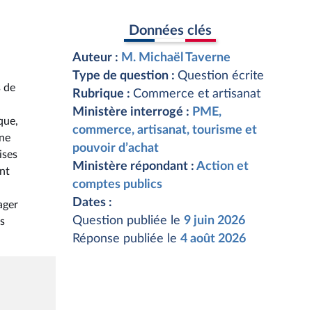
Données clés
Auteur :
M. Michaël Taverne
Type de question :
Question écrite
s de
Rubrique :
Commerce et artisanat
Ministère interrogé :
PME,
que,
commerce, artisanat, tourisme et
une
pouvoir d’achat
ises
Ministère répondant :
Action et
nt
comptes publics
Dates :
ager
Question publiée le
9 juin 2026
s
Réponse publiée le
4 août 2026