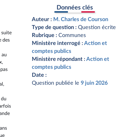
Données clés
Auteur :
M. Charles de Courson
Type de question :
Question écrite
 suite
Rubrique :
Communes
e des
Ministère interrogé :
Action et
comptes publics
s au
Ministère répondant :
Action et
x,
comptes publics
 pas
Date :
Question publiée le
9 juin 2026
al,
 du
arfois
mande
sans
que