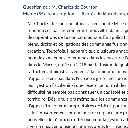
Question de :
M. Charles de Courson
e
Marne (5
circonscription) - Libertés, Indépendants, 
M. Charles de Courson attire l'attention de M. le mi
rencontrées par les communes nouvelles dans la ges
des opérations de fusion communale. En applicatio
biens, droits et obligations des communes fusionné
création. Toutefois, il apparaît que plusieurs ann
nom des anciennes communes dans les bases de l'a
dans la Marne, créée en 2018 par la fusion de qua
rattachée administrativement à la commune nouvel
n'apparaissent pas dans l'espace « gérer mes biens 
leur gestion fiscale ainsi que l'exercice normal des
difficulté ne semble pas constituer un cas isolé 
territoire. Dès lors, alors même que les communes 
d'apparaître comme propriétaires de biens pourtant 
si le Gouvernement entend mettre en place une p
nouvelles de récupérer effectivement la gestion adm
avoir à engager, plusieurs années après les fusio