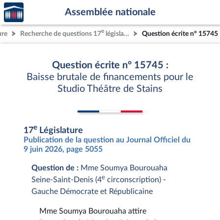
Accèder
Aller au contenu
Aller en bas de la page
Assemblée nationale
à la
page
e
ure
Recherche de questions 17
législature
Question écrite n° 15745
d'accueil
Question écrite n° 15745 :
Baisse brutale de financements pour le
Studio Théâtre de Stains
e
17
Législature
Publication de la question au Journal Officiel du
9 juin 2026, page 5055
Question de :
Mme Soumya Bourouaha
e
Seine-Saint-Denis (4
circonscription) -
Gauche Démocrate et Républicaine
Mme Soumya Bourouaha attire