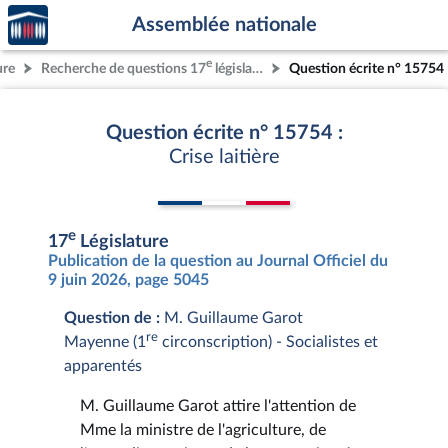
Accèder
Aller au contenu
Aller en bas de la page
Assemblée nationale
à la
page
e
ure
Recherche de questions 17
législature
Question écrite n° 15754
d'accueil
Question écrite n° 15754 :
Crise laitière
e
17
Législature
Publication de la question au Journal Officiel du
9 juin 2026, page 5045
Question de :
M. Guillaume Garot
re
Mayenne (1
circonscription) - Socialistes et
apparentés
M. Guillaume Garot attire l'attention de
Mme la ministre de l'agriculture, de