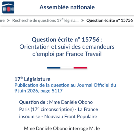
Accèder
Aller au contenu
Aller en bas de la page
Assemblée nationale
à la
page
e
ure
Recherche de questions 17
législature
Question écrite n° 15756
d'accueil
Question écrite n° 15756 :
Orientation et suivi des demandeurs
d'emploi par France Travail
e
17
Législature
Publication de la question au Journal Officiel du
9 juin 2026, page 5117
Question de :
Mme Danièle Obono
e
Paris (17
circonscription) - La France
insoumise - Nouveau Front Populaire
Mme Danièle Obono interroge M. le