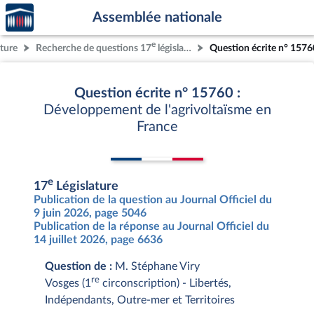
Accèder
Aller au contenu
Aller en bas de la page
Assemblée nationale
à la
page
e
ature
Recherche de questions 17
législature
Question écrite n° 1576
d'accueil
Question écrite n° 15760 :
Développement de l'agrivoltaïsme en
France
e
17
Législature
Publication de la question au Journal Officiel du
9 juin 2026, page 5046
Publication de la réponse au Journal Officiel du
14 juillet 2026, page 6636
Question de :
M. Stéphane Viry
re
Vosges (1
circonscription) - Libertés,
Indépendants, Outre-mer et Territoires