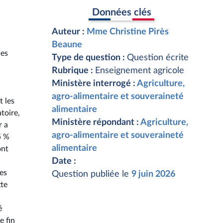
Données clés
Auteur :
Mme Christine Pirès
Beaune
les
Type de question :
Question écrite
Rubrique :
Enseignement agricole
Ministère interrogé :
Agriculture,
agro-alimentaire et souveraineté
t les
alimentaire
toire,
Ministère répondant :
Agriculture,
r a
agro-alimentaire et souveraineté
5 %
alimentaire
ont
Date :
des
Question publiée le
9 juin 2026
tte
é
e fin