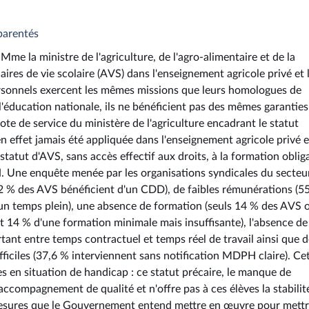
pparentés
me la ministre de l'agriculture, de l'agro-alimentaire et de la
iaires de vie scolaire (AVS) dans l'enseignement agricole privé et 
ersonnels exercent les mêmes missions que leurs homologues de
l'éducation nationale, ils ne bénéficient pas des mêmes garanties
ote de service du ministère de l'agriculture encadrant le statut
n effet jamais été appliquée dans l'enseignement agricole privé e
atut d'AVS, sans accès effectif aux droits, à la formation obliga
. Une enquête menée par les organisations syndicales du secteu
(62 % des AVS bénéficient d'un CDD), de faibles rémunérations (5
n temps plein), une absence de formation (seuls 14 % des AVS 
et 14 % d'une formation minimale mais insuffisante), l'absence de
tant entre temps contractuel et temps réel de travail ainsi que 
iciles (37,6 % interviennent sans notification MDPH claire). Ce
es en situation de handicap : ce statut précaire, le manque de
ccompagnement de qualité et n'offre pas à ces élèves la stabilit
es mesures que le Gouvernement entend mettre en œuvre pour mettr