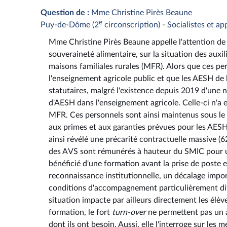
Question de :
Mme Christine Pirès Beaune
e
Puy-de-Dôme (2
circonscription) - Socialistes et a
Mme Christine Pirès Beaune appelle l'attention de M
souveraineté alimentaire, sur la situation des auxil
maisons familiales rurales (MFR). Alors que ces p
l'enseignement agricole public et que les AESH de 
statutaires, malgré l'existence depuis 2019 d'une n
d'AESH dans l'enseignement agricole. Celle-ci n'a e
MFR. Ces personnels sont ainsi maintenus sous le st
aux primes et aux garanties prévues pour les AESH
ainsi révélé une précarité contractuelle massive 
des AVS sont rémunérés à hauteur du SMIC pour u
bénéficié d'une formation avant la prise de poste 
reconnaissance institutionnelle, un décalage impor
conditions d'accompagnement particulièrement diff
situation impacte par ailleurs directement les élèv
formation, le fort
turn-over
ne permettent pas un a
dont ils ont besoin. Aussi, elle l'interroge sur l