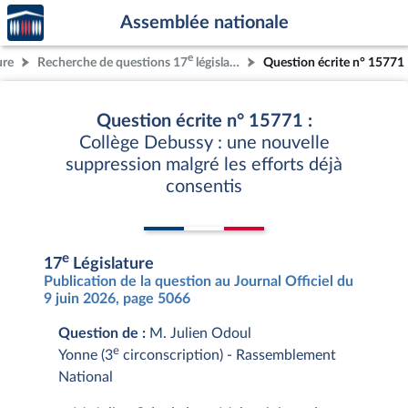
Accèder
Aller au contenu
Aller en bas de la page
Assemblée nationale
à la
page
e
ure
Recherche de questions 17
législature
Question écrite n° 15771
d'accueil
Question écrite n° 15771 :
Collège Debussy : une nouvelle
suppression malgré les efforts déjà
consentis
e
17
Législature
Publication de la question au Journal Officiel du
9 juin 2026, page 5066
Question de :
M. Julien Odoul
e
Yonne (3
circonscription) - Rassemblement
National