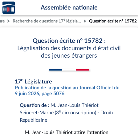
Accèder
Aller au contenu
Aller en bas de la page
Assemblée nationale
à la
page
e
ure
Recherche de questions 17
législature
Question écrite n° 15782
d'accueil
Question écrite n° 15782 :
Légalisation des documents d'état civil
des jeunes étrangers
e
17
Législature
Publication de la question au Journal Officiel du
9 juin 2026, page 5076
Question de :
M. Jean-Louis Thiériot
e
Seine-et-Marne (3
circonscription) - Droite
Républicaine
M. Jean-Louis Thiériot attire l'attention