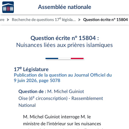
Accèder
Aller au contenu
Aller en bas de la page
Assemblée nationale
à la
page
e
ure
Recherche de questions 17
législature
Question écrite n° 15804
d'accueil
Question écrite n° 15804 :
Nuisances liées aux prières islamiques
e
17
Législature
Publication de la question au Journal Officiel du
9 juin 2026, page 5078
Question de :
M. Michel Guiniot
e
Oise (6
circonscription) - Rassemblement
National
M. Michel Guiniot interroge M. le
ministre de l'intérieur sur les nuisances