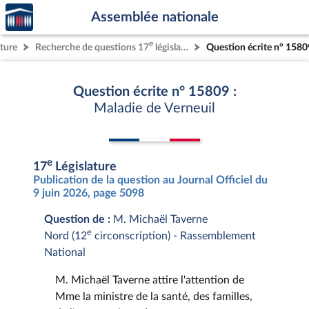
Accèder
Aller au contenu
Aller en bas de la page
Assemblée nationale
à la
page
e
ature
Recherche de questions 17
législature
Question écrite n° 1580
d'accueil
Question écrite n° 15809 :
Maladie de Verneuil
e
17
Législature
Publication de la question au Journal Officiel du
9 juin 2026, page 5098
Question de :
M. Michaël Taverne
e
Nord (12
circonscription) - Rassemblement
National
M. Michaël Taverne attire l'attention de
Mme la ministre de la santé, des familles,