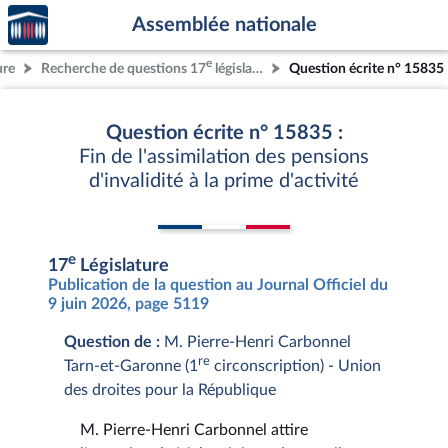
Accèder
Aller au contenu
Aller en bas de la page
Assemblée nationale
à la
page
e
ure
Recherche de questions 17
législature
Question écrite n° 15835
d'accueil
Question écrite n° 15835 :
Fin de l'assimilation des pensions
d'invalidité à la prime d'activité
e
17
Législature
Publication de la question au Journal Officiel du
9 juin 2026, page 5119
Question de :
M. Pierre-Henri Carbonnel
re
Tarn-et-Garonne (1
circonscription) - Union
des droites pour la République
M. Pierre-Henri Carbonnel attire