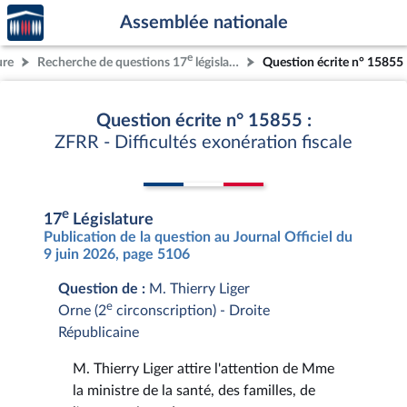
Accèder
Aller au contenu
Aller en bas de la page
Assemblée nationale
à la
page
e
ure
Recherche de questions 17
législature
Question écrite n° 15855
d'accueil
Question écrite n° 15855 :
ZFRR - Difficultés exonération fiscale
e
17
Législature
Publication de la question au Journal Officiel du
9 juin 2026, page 5106
Question de :
M. Thierry Liger
e
Orne (2
circonscription) - Droite
Républicaine
M. Thierry Liger attire l'attention de Mme
la ministre de la santé, des familles, de