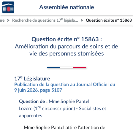
Accèder
Aller au contenu
Aller en bas de la page
Assemblée nationale
à la
page
e
ure
Recherche de questions 17
législature
Question écrite n° 15863
d'accueil
Question écrite n° 15863 :
Amélioration du parcours de soins et de
vie des personnes stomisées
e
17
Législature
Publication de la question au Journal Officiel du
9 juin 2026, page 5107
Question de :
Mme Sophie Pantel
re
Lozère (1
circonscription) - Socialistes et
apparentés
Mme Sophie Pantel attire l'attention de