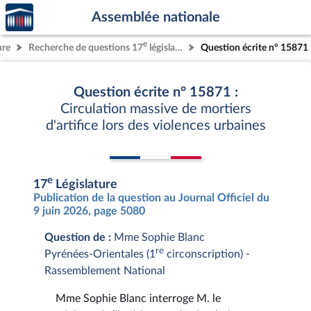
Accèder
Aller au contenu
Aller en bas de la page
Assemblée nationale
à la
page
e
ure
Recherche de questions 17
législature
Question écrite n° 15871
d'accueil
Question écrite n° 15871 :
Circulation massive de mortiers
d'artifice lors des violences urbaines
e
17
Législature
Publication de la question au Journal Officiel du
9 juin 2026, page 5080
Question de :
Mme Sophie Blanc
re
Pyrénées-Orientales (1
circonscription) -
Rassemblement National
Mme Sophie Blanc interroge M. le