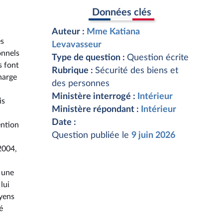
Données clés
Auteur :
Mme Katiana
es
Levavasseur
onnels
Type de question :
Question écrite
s font
Rubrique :
Sécurité des biens et
harge
des personnes
Ministère interrogé :
Intérieur
is
Ministère répondant :
Intérieur
Date :
ention
Question publiée le
9 juin 2026
2004,
 une
lui
yens
é