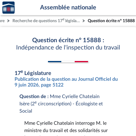
Accèder
Aller au contenu
Aller en bas de la page
Assemblée nationale
à la
page
e
ure
Recherche de questions 17
législature
Question écrite n° 15888
d'accueil
Question écrite n° 15888 :
Indépendance de l'inspection du travail
e
17
Législature
Publication de la question au Journal Officiel du
9 juin 2026, page 5122
Question de :
Mme Cyrielle Chatelain
e
Isère (2
circonscription) - Écologiste et
Social
Mme Cyrielle Chatelain interroge M. le
ministre du travail et des solidarités sur