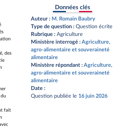
Données clés
Auteur :
M. Romain Baubry
é
Type de question :
Question écrite
és
Rubrique :
Agriculture
cation
Ministère interrogé :
Agriculture,
agro-alimentaire et souveraineté
é, des
alimentaire
tie
Ministère répondant :
Agriculture,
n
agro-alimentaire et souveraineté
alimentaire
Date :
mer
 du
Question publiée le
16 juin 2026
t fait
n
 avec