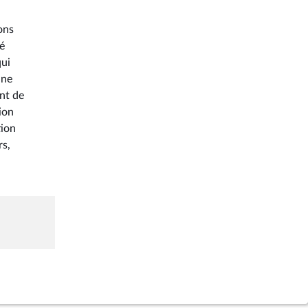
ons
té
qui
une
ent de
ion
tion
rs,