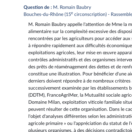
Question de :
M. Romain Baubry
e
Bouches-du-Rhône (15
circonscription) - Rassembl
M. Romain Baubry appelle l'attention de Mme la mini
alimentaire sur la complexité excessive des disposit
rencontrées par les agriculteurs pour accéder aux s
à répondre rapidement aux difficultés économiques
exploitations agricoles, leur mise en œuvre apparaî
contrôles administratifs et des organismes interve
des prêts de réaménagement des dettes et de renfo
constitue une illustration. Pour bénéficier d'une ai
derniers doivent répondre à de nombreux critères ad
successivement examinée par les établissements ban
(DDTM), FranceAgriMer, la Mutualité sociale agrico
Domaine Milan, exploitation viticole familiale sit
peuvent résulter de cette organisation. Dans le cadre
l'objet d'analyses différentes selon les administr
agricole primaire » ou l'appréciation du statut de 
plusieurs organismes, à des décisions contradictoi