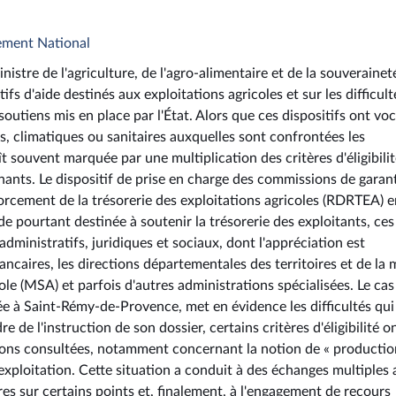
ement National
stre de l'agriculture, de l'agro-alimentaire et de la souverainet
ifs d'aide destinés aux exploitations agricoles et sur les difficult
outiens mis en place par l'État. Alors que ces dispositifs ont vo
, climatiques ou sanitaires auxquelles sont confrontées les
t souvent marquée par une multiplication des critères d'éligibilit
nants. Le dispositif de prise en charge des commissions de garan
rcement de la trésorerie des exploitations agricoles (RDRTEA) e
de pourtant destinée à soutenir la trésorerie des exploitants, ces
ministratifs, juridiques et sociaux, dont l'appréciation est
caires, les directions départementales des territoires et de la 
le (MSA) et parfois d'autres administrations spécialisées. Le cas
uée à Saint-Rémy-de-Provence, met en évidence les difficultés qui
 de l'instruction de son dossier, certains critères d'éligibilité on
ations consultées, notamment concernant la notion de « productio
l'exploitation. Cette situation a conduit à des échanges multiples
res sur certains points et, finalement, à l'engagement de recours