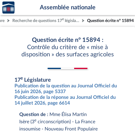
Accèder
Aller au contenu
Aller en bas de la page
Assemblée nationale
à la
page
e
ure
Recherche de questions 17
législature
Question écrite n° 15894
d'accueil
Question écrite n° 15894 :
Contrôle du critère de « mise à
disposition » des surfaces agricoles
e
17
Législature
Publication de la question au Journal Officiel du
16 juin 2026, page 5337
Publication de la réponse au Journal Officiel du
14 juillet 2026, page 6614
Question de :
Mme Élisa Martin
e
Isère (3
circonscription) - La France
insoumise - Nouveau Front Populaire