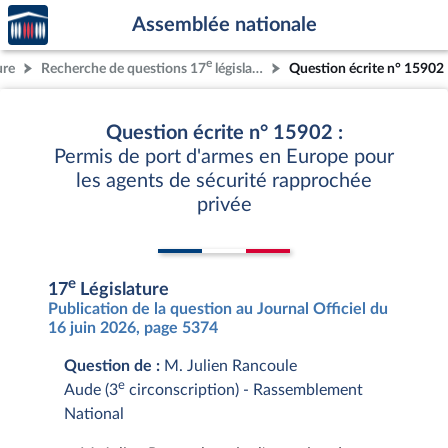
Accèder
Aller au contenu
Aller en bas de la page
Assemblée nationale
à la
page
e
ure
Recherche de questions 17
législature
Question écrite n° 15902
d'accueil
Question écrite n° 15902 :
Permis de port d'armes en Europe pour
les agents de sécurité rapprochée
privée
e
17
Législature
Publication de la question au Journal Officiel du
16 juin 2026, page 5374
Question de :
M. Julien Rancoule
e
Aude (3
circonscription) - Rassemblement
National