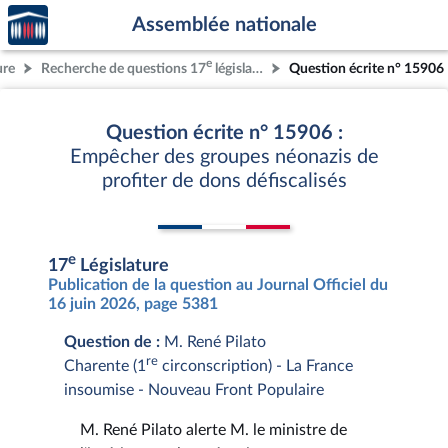
Accèder
Aller au contenu
Aller en bas de la page
Assemblée nationale
à la
page
e
ure
Recherche de questions 17
législature
Question écrite n° 15906
d'accueil
Question écrite n° 15906 :
Empêcher des groupes néonazis de
profiter de dons défiscalisés
e
17
Législature
Publication de la question au Journal Officiel du
16 juin 2026, page 5381
Question de :
M. René Pilato
re
Charente (1
circonscription) - La France
insoumise - Nouveau Front Populaire
M. René Pilato alerte M. le ministre de