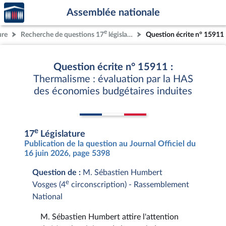
Accèder
Aller au contenu
Aller en bas de la page
Assemblée nationale
à la
page
e
ure
Recherche de questions 17
législature
Question écrite n° 15911
d'accueil
Question écrite n° 15911 :
Thermalisme : évaluation par la HAS
des économies budgétaires induites
e
17
Législature
Publication de la question au Journal Officiel du
16 juin 2026, page 5398
Question de :
M. Sébastien Humbert
e
Vosges (4
circonscription) - Rassemblement
National
M. Sébastien Humbert attire l'attention