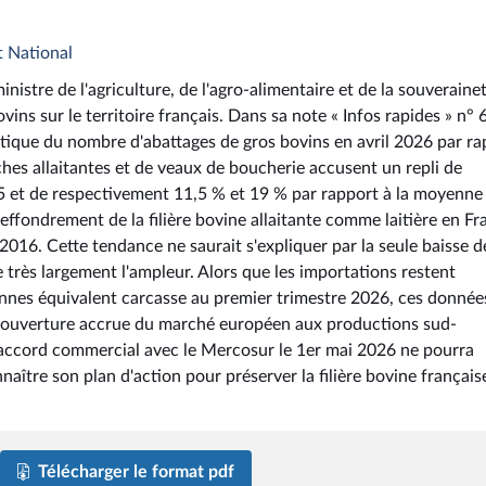
t National
istre de l'agriculture, de l'agro-alimentaire et de la souveraine
vins sur le territoire français. Dans sa note « Infos rapides » n° 
stique du nombre d'abattages de gros bovins en avril 2026 par ra
ches allaitantes et de veaux de boucherie accusent un repli de
5 et de respectivement 11,5 % et 19 % par rapport à la moyenne
ffondrement de la filière bovine allaitante comme laitière en Fr
2016. Cette tendance ne saurait s'expliquer par la seule baisse d
très largement l'ampleur. Alors que les importations restent
onnes équivalent carcasse au premier trimestre 2026, ces donnée
l'ouverture accrue du marché européen aux productions sud-
l'accord commercial avec le Mercosur le 1er mai 2026 ne pourra
naître son plan d'action pour préserver la filière bovine français
Télécharger le format pdf