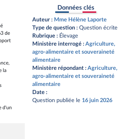
Données clés
Auteur :
Mme Hélène Laporte
té
Type de question :
Question écrite
63 de
Rubrique :
Élevage
pport
Ministère interrogé :
Agriculture,
agro-alimentaire et souveraineté
alimentaire
ance,
Ministère répondant :
Agriculture,
e la
agro-alimentaire et souveraineté
alimentaire
s
Date :
Question publiée le
16 juin 2026
e d'un