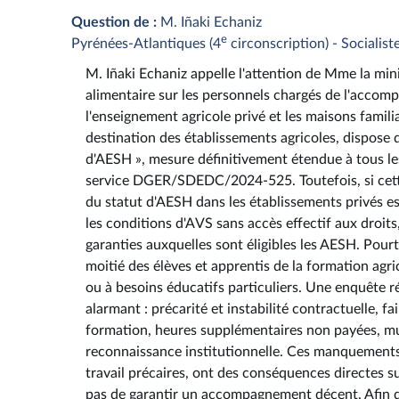
Question de :
M. Iñaki Echaniz
e
Pyrénées-Atlantiques (4
circonscription) - Socialist
M. Iñaki Echaniz appelle l'attention de Mme la minis
alimentaire sur les personnels chargés de l'acco
l'enseignement agricole privé et les maisons fami
destination des établissements agricoles, dispose 
d'AESH », mesure définitivement étendue à tous le
service DGER/SDEDC/2024-525. Toutefois, si cette
du statut d'AESH dans les établissements privés est
les conditions d'AVS sans accès effectif aux droits,
garanties auxquelles sont éligibles les AESH. Pourt
moitié des élèves et apprentis de la formation agri
ou à besoins éducatifs particuliers. Une enquête r
alarmant : précarité et instabilité contractuelle, f
formation, heures supplémentaires non payées, m
reconnaissance institutionnelle. Ces manquements,
travail précaires, ont des conséquences directes 
pas de garantir un accompagnement décent. Afin de