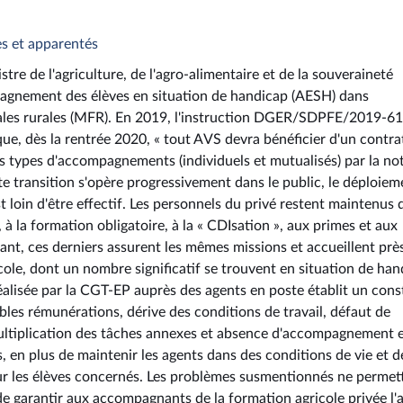
es et apparentés
tre de l'agriculture, de l'agro-alimentaire et de la souveraineté
mpagnement des élèves en situation de handicap (AESH) dans
liales rurales (MFR). En 2019, l'instruction DGER/SDPFE/2019-61
que, dès la rentrée 2020, « tout AVS devra bénéficier d'un contra
s types d'accompagnements (individuels et mutualisés) par la no
 transition s'opère progressivement dans le public, le déploiem
 loin d'être effectif. Les personnels du privé restent maintenus 
 à la formation obligatoire, à la « CDIsation », aux primes et aux
ant, ces derniers assurent les mêmes missions et accueillent près
cole, dont un nombre significatif se trouvent en situation de ha
éalisée par la CGT-EP auprès des agents en poste établit un cons
aibles rémunérations, dérive des conditions de travail, défaut de
ultiplication des tâches annexes et absence d'accompagnement e
 en plus de maintenir les agents dans des conditions de vie et d
sur les élèves concernés. Les problèmes susmentionnés ne permet
 garantir aux accompagnants de la formation agricole privée l'