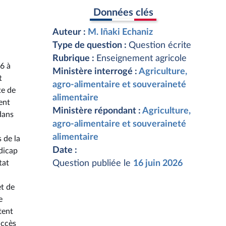
Données clés
Auteur :
M. Iñaki Echaniz
Type de question :
Question écrite
Rubrique :
Enseignement agricole
6 à
Ministère interrogé :
Agriculture,
t
agro-alimentaire et souveraineté
te de
alimentaire
ent
Ministère répondant :
Agriculture,
dans
agro-alimentaire et souveraineté
alimentaire
 de la
Date :
ndicap
tat
Question publiée le
16 juin 2026
t de
e
tent
accès