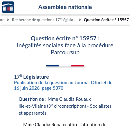
Accèder
Aller au contenu
Aller en bas de la page
Assemblée nationale
à la
page
e
ure
Recherche de questions 17
législature
Question écrite n° 15957
d'accueil
Question écrite n° 15957 :
Inégalités sociales face à la procédure
Parcoursup
e
17
Législature
Publication de la question au Journal Officiel du
16 juin 2026, page 5370
Question de :
Mme Claudia Rouaux
e
Ille-et-Vilaine (3
circonscription) - Socialistes
et apparentés
Mme Claudia Rouaux attire l'attention de