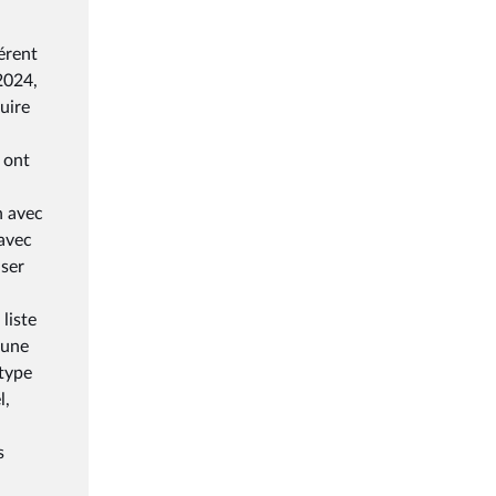
férent
2024,
ruire
 ont
n avec
 avec
iser
liste
'une
 type
l,
s