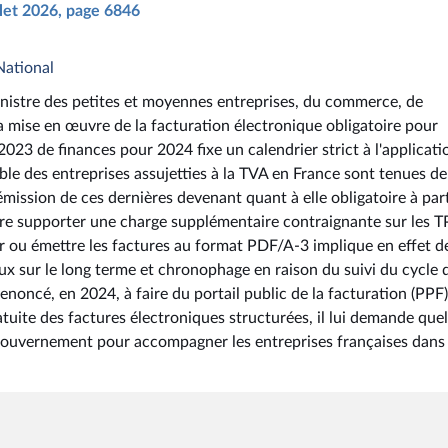
illet 2026, page 6846
National
ministre des petites et moyennes entreprises, du commerce, de
la mise en œuvre de la facturation électronique obligatoire pour
023 de finances pour 2024 fixe un calendrier strict à l'applicati
le des entreprises assujetties à la TVA en France sont tenues de
émission de ces dernières devenant quant à elle obligatoire à par
ire supporter une charge supplémentaire contraignante sur les T
ir ou émettre les factures au format PDF/A-3 implique en effet d
ux sur le long terme et chronophage en raison du suivi du cycle 
oncé, en 2024, à faire du portail public de la facturation (PPF
tuite des factures électroniques structurées, il lui demande quel
Gouvernement pour accompagner les entreprises françaises dans 