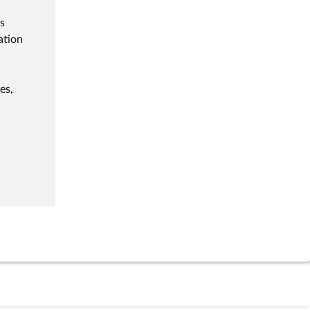
s
ation
es,