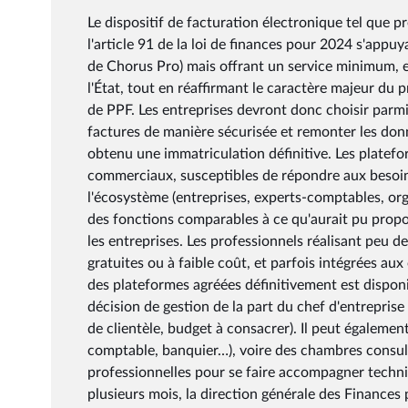
Le dispositif de facturation électronique tel que pré
l'article 91 de la loi de finances pour 2024 s'appuya
de Chorus Pro) mais offrant un service minimum, e
l'État, tout en réaffirmant le caractère majeur du p
de PPF. Les entreprises devront donc choisir parmi
factures de manière sécurisée et remonter les donné
obtenu une immatriculation définitive. Les platef
commerciaux, susceptibles de répondre aux besoins
l'écosystème (entreprises, experts-comptables, org
des fonctions comparables à ce qu'aurait pu propose
les entreprises. Les professionnels réalisant peu d
gratuites ou à faible coût, et parfois intégrées aux
des plateformes agréées définitivement est disponib
décision de gestion de la part du chef d'entrepris
de clientèle, budget à consacrer). Il peut également
comptable, banquier…), voire des chambres consula
professionnelles pour se faire accompagner tech
plusieurs mois, la direction générale des Finance