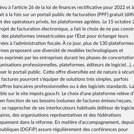
vu à l'article 26 de la loi de finances rectificative pour 2022 et à
it à la fois sur un portail public de facturation (PPF) gratuit (dif
t des opérateurs privés, les plateformes agréées. Le 15 octobre 
rojet de facturation électronique, a fait le choix de ne pas const
 des plateformes immatriculées par l'État pour échanger leurs
es à l'administration fiscale. À ce jour, plus de 130 plateformes
ormes proposent une diversité de modèles technologiques et
 exprimés par les entreprises durant les phases de concertatio
anisations professionnelles, plateformes, éditeurs de logiciel…),
r le portail public. Cette offre diversifiée est de nature à sécur
e factures pourront s'équiper de solutions très simples, parfois
 offres bancaires professionnelles ou à des logiciels standards. La 
le sur le site impots.gouv.fr. Le choix d'une plateforme relève d
e en fonction de ses besoins (volumes de factures émises/reçues,
 se rapprocher de ses interlocuteurs habituels (éditeur de logicie
ires, des organisations représentatives et des fédérations
niquement dans la réforme. En matière d'accompagnement, depui
s publiques (DGFiP) assure régulièrement des conférences pour