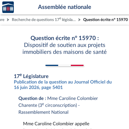
Accèder
Aller au contenu
Aller en bas de la page
Assemblée nationale
à la
page
e
ure
Recherche de questions 17
législature
Question écrite n° 15970
d'accueil
Question écrite n° 15970 :
Dispositif de soutien aux projets
immobiliers des maisons de santé
e
17
Législature
Publication de la question au Journal Officiel du
16 juin 2026, page 5401
Question de :
Mme Caroline Colombier
e
Charente (3
circonscription) -
Rassemblement National
Mme Caroline Colombier appelle