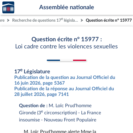
Accèder
Aller au contenu
Aller en bas de la page
Assemblée nationale
à la
page
e
ure
Recherche de questions 17
législature
Question écrite n° 15977
d'accueil
Question écrite n° 15977 :
Loi cadre contre les violences sexuelles
e
17
Législature
Publication de la question au Journal Officiel du
16 juin 2026, page 5367
Publication de la réponse au Journal Officiel du
28 juillet 2026, page 7141
Question de :
M. Loïc Prud'homme
e
Gironde (3
circonscription) - La France
insoumise - Nouveau Front Populaire
M. Loïc Prud'homme alerte Mme la