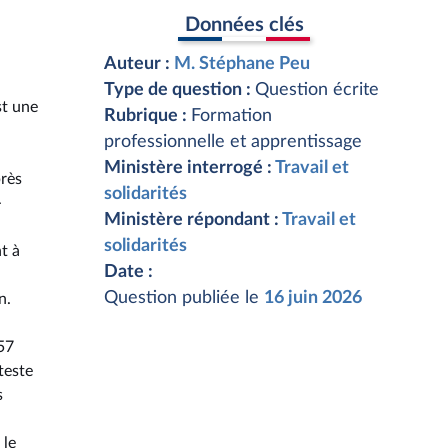
Données clés
Auteur :
M. Stéphane Peu
Type de question :
Question écrite
st une
Rubrique :
Formation
professionnelle et apprentissage
Ministère interrogé :
Travail et
près
solidarités
-
Ministère répondant :
Travail et
solidarités
t à
Date :
Question publiée le
16 juin 2026
n.
 57
teste
s
 le