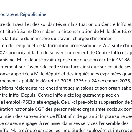
ocrate et Républicaine
e du travail et des solidarités sur la situation du Centre Inffo et
e est situé à Saint-Denis dans la circonscription de M. le député, e
s la tutelle du ministère du travail, chargée d'informer,
p de l'emploi et de la formation professionnelle. À la suite d'un
 2025 annonçant la fin du subventionnement de Centre Inffo et a
organisme, M. le député avait déposé une question écrite (n° 9186 
vernement sur l'avenir de cette structure ainsi que sur celui de ses
éponse apportée à M. le député et des inquiétudes exprimées quan
ouvernement a publié le décret n° 2025-1295 du 24 décembre 2025,
sitions réglementaires encadrant ses missions et son organisatio
ntre Inffo. Depuis, Centre Inffo a été logiquement placé en
 l'emploi (PSE) a été engagé. Celui-ci prévoit la suppression de
dération nationale CGT des personnels et organismes sociaux con
aintien des subventions de l'État afin de garantir la poursuite de
 de cause, s'engager à reclasser dans ses services l'ensemble des
Inffo. M. le député partage les inquiétudes soulevées et interroge