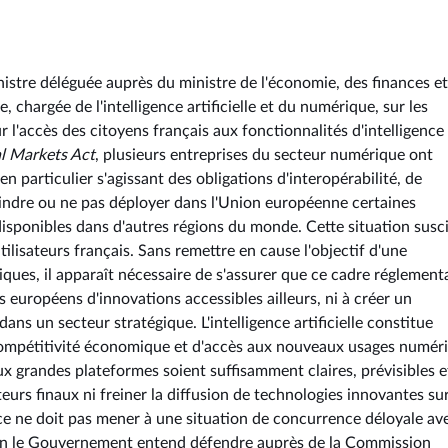
istre déléguée auprès du ministre de l'économie, des finances et
 chargée de l'intelligence artificielle et du numérique, sur les
r l'accès des citoyens français aux fonctionnalités d'intelligence
al Markets Act
, plusieurs entreprises du secteur numérique ont
en particulier s'agissant des obligations d'interopérabilité, de
treindre ou ne pas déployer dans l'Union européenne certaines
t disponibles dans d'autres régions du monde. Cette situation susc
isateurs français. Sans remettre en cause l'objectif d'une
ues, il apparaît nécessaire de s'assurer que ce cadre réglement
ns européens d'innovations accessibles ailleurs, ni à créer un
s un secteur stratégique. L'intelligence artificielle constitue
compétitivité économique et d'accès aux nouveaux usages numér
ux grandes plateformes soient suffisamment claires, prévisibles e
teurs finaux ni freiner la diffusion de technologies innovantes sur
ce ne doit pas mener à une situation de concurrence déloyale ave
ion le Gouvernement entend défendre auprès de la Commission