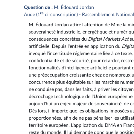
Question de :
M. Édouard Jordan
re
Aude (1
circonscription) - Rassemblement National
M. Édouard Jordan attire l'attention de Mme la min
souveraineté industrielle, énergétique et numérique,
conséquences concrètes du
Digital Markets Act
su
artificielle. Depuis l'entrée en application du
Digit
invoqué l'incertitude réglementaire liée à ce texte, 
confidentialité et de sécurité, pour retarder, res
fonctionnalités d'intelligence artificielle pourtan
une préoccupation croissante chez de nombreux util
concurrence plus équitable sur les marchés numériq
ne conduise pas, dans les faits, à priver les citoye
décrochage technologique de l'Union européenne dan
aujourd'hui un enjeu majeur de souveraineté, de 
Dès lors, il importe que les obligations imposées a
proportionnées, afin de ne pas pénaliser les utilisa
territoire européen. L'application du DMA en Fran
reste du monde. Il lui demande donc quelle posit