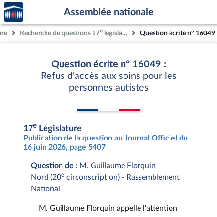
Accèder
Aller au contenu
Aller en bas de la page
Assemblée nationale
à la
page
e
ure
Recherche de questions 17
législature
Question écrite n° 16049
d'accueil
Question écrite n° 16049 :
Refus d'accès aux soins pour les
personnes autistes
e
17
Législature
Publication de la question au Journal Officiel du
16 juin 2026, page 5407
Question de :
M. Guillaume Florquin
e
Nord (20
circonscription) - Rassemblement
National
M. Guillaume Florquin appelle l'attention