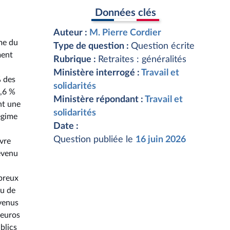
Données clés
Auteur :
M. Pierre Cordier
rme du
Type de question :
Question écrite
ment
Rubrique :
Retraites : généralités
Ministère interrogé :
Travail et
% des
solidarités
3,6 %
Ministère répondant :
Travail et
nt une
solidarités
égime
Date :
Question publiée le
16 juin 2026
uvre
revenu
mbreux
au de
evenus
 euros
blics