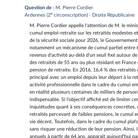
Question de :
M. Pierre Cordier
e
Ardennes (2
circonscription) - Droite Républicaine
M. Pierre Cordier appelle l'attention de M. le mini
cumul emploi-retraite sur les retraités modestes et
de la sécurité sociale pour 2026, le Gouvernement
notamment un mécanisme de cumul partiel entre 64
revenus d'activité au-delà d'un seuil fixé autour 
des retraités de 55 ans ou plus résidant en France
pension de retraite. En 2016, 16,4 % des retraité
principal avec un emploi depuis leur départ à la re
activité professionnelle dans le cadre du cumul emp
en réalité plusieurs centaines de milliers de pers
indispensable. Si l'objectif affiché est de limiter
inquiétudes quant à ses conséquences concrètes, e
retraités percevant de faibles pensions, le cumul 
vie décent. Toutefois, dans le cadre du cumul plaf
sans risquer une réduction de leur pension. Ainsi,
annuels à partir de 64 ans, apparaît aujourd'hui pa