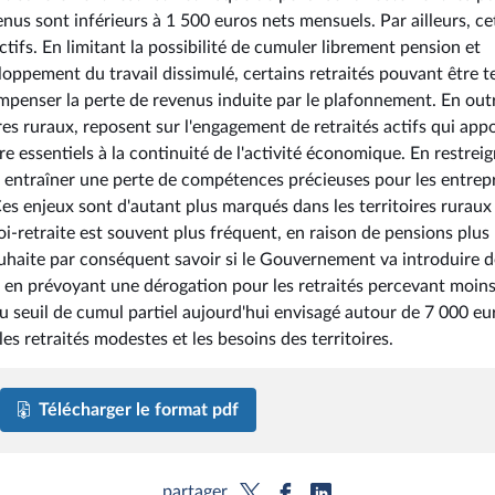
enus sont inférieurs à 1 500 euros nets mensuels. Par ailleurs, ce
tifs. En limitant la possibilité de cumuler librement pension et
eloppement du travail dissimulé, certains retraités pouvant être t
mpenser la perte de revenus induite par le plafonnement. En out
res ruraux, reposent sur l'engagement de retraités actifs qui app
e essentiels à la continuité de l'activité économique. En restrei
ait entraîner une perte de compétences précieuses pour les entrep
Ces enjeux sont d'autant plus marqués dans les territoires ruraux
-retraite est souvent plus fréquent, en raison de pensions plus
ouhaite par conséquent savoir si le Gouvernement va introduire d
en prévoyant une dérogation pour les retraités percevant moins
u seuil de cumul partiel aujourd'hui envisagé autour de 7 000 eu
les retraités modestes et les besoins des territoires.
Télécharger le format pdf
partager