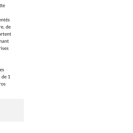
tte
entés
re, de
ortent
gnant
rises
es
 de 1
ros