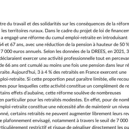
stre du travail et des solidarités sur les conséquences de la réfo
 les territoires ruraux. Dans le cadre du projet de loi de finance
 a engagé une réforme du cumul emploi-retraite en introduisant
 et 67 ans, avec une réduction de la pension à hauteur de 50 
de 7 000 euros annuels. Selon les données de la DREES, en 2021, 
 déclaraient exercer une activité professionnelle tout en perceva
s de 66 ans ont cumulé au moins une fois une pension dans leur r
traite. Aujourd'hui, 3 à 4 % des retraités en France exercent une
loi-retraite. Si cette proportion peut paraître limitée, elle reco
onnes pour lesquelles cette activité constitue un complément de 
 certains effets d'aubaine, cette réforme soulève de nombreuses
n particulier pour les retraités modestes. En effet, pour de no
emploi-retraite constitue une nécessité afin de maintenir un nive
onné, certains retraités ne peuvent augmenter librement leurs r
 le plafonnement envisagé, notamment à travers le seuil de 7 000
rticulièrement restrictif et risque de pénaliser directement les pu