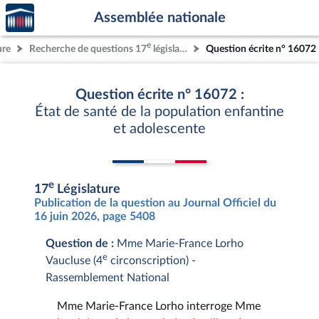
Accèder
Aller au contenu
Aller en bas de la page
Assemblée nationale
à la
page
e
ure
Recherche de questions 17
législature
Question écrite n° 16072
d'accueil
Question écrite n° 16072 :
État de santé de la population enfantine
et adolescente
e
17
Législature
Publication de la question au Journal Officiel du
16 juin 2026, page 5408
Question de :
Mme Marie-France Lorho
e
Vaucluse (4
circonscription) -
Rassemblement National
Mme Marie-France Lorho interroge Mme