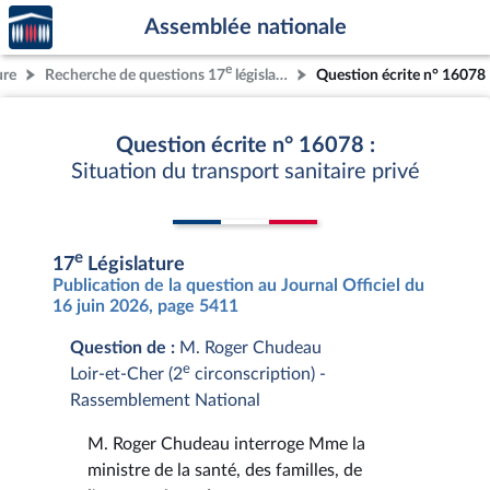
Accèder
Aller au contenu
Aller en bas de la page
Assemblée nationale
à la
page
e
ure
Recherche de questions 17
législature
Question écrite n° 16078
d'accueil
Question écrite n° 16078 :
Situation du transport sanitaire privé
e
17
Législature
Publication de la question au Journal Officiel du
16 juin 2026, page 5411
Question de :
M. Roger Chudeau
e
Loir-et-Cher (2
circonscription) -
Rassemblement National
M. Roger Chudeau interroge Mme la
ministre de la santé, des familles, de