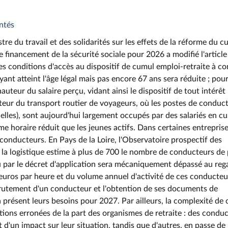
entés
tre du travail et des solidarités sur les effets de la réforme du 
e financement de la sécurité sociale pour 2026 a modifié l'article
les conditions d'accès au dispositif de cumul emploi-retraite à c
yant atteint l'âge légal mais pas encore 67 ans sera réduite ; pou
hauteur du salaire perçu, vidant ainsi le dispositif de tout intérêt
teur du transport routier de voyageurs, où les postes de conduct
elles), sont aujourd'hui largement occupés par des salariés en c
e horaire réduit que les jeunes actifs. Dans certaines entreprise
 conducteurs. En Pays de la Loire, l'Observatoire prospectif des
t la logistique estime à plus de 700 le nombre de conducteurs de 
u par le décret d'application sera mécaniquement dépassé au reg
uros par heure et du volume annuel d'activité de ces conducteu
recrutement d'un conducteur et l'obtention de ses documents de
à présent leurs besoins pour 2027. Par ailleurs, la complexité de 
ions erronées de la part des organismes de retraite : des condu
t d'un impact sur leur situation, tandis que d'autres, en passe de