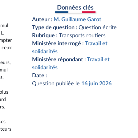
Données clés
Auteur :
M. Guillaume Garot
cumul
Type de question :
Question écrite
 L.
Rubrique :
Transports routiers
ompter
Ministère interrogé :
Travail et
r ceux
solidarités
Ministère répondant :
Travail et
eurs,
solidarités
umul
Date :
s,
Question publiée le
16 juin 2026
plus
ard
rs.
ces
cteurs