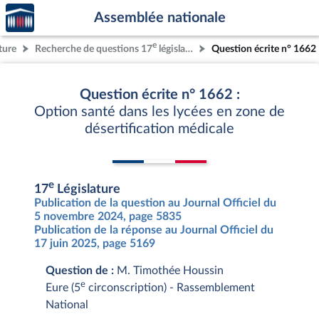
Accèder
Aller au contenu
Aller en bas de la page
Assemblée nationale
à la
page
e
ture
Recherche de questions 17
législature
Question écrite n° 1662
d'accueil
Question écrite n° 1662 :
Option santé dans les lycées en zone de
désertification médicale
e
17
Législature
Publication de la question au Journal Officiel du
5 novembre 2024, page 5835
Publication de la réponse au Journal Officiel du
17 juin 2025, page 5169
Question de :
M. Timothée Houssin
e
Eure (5
circonscription) - Rassemblement
National