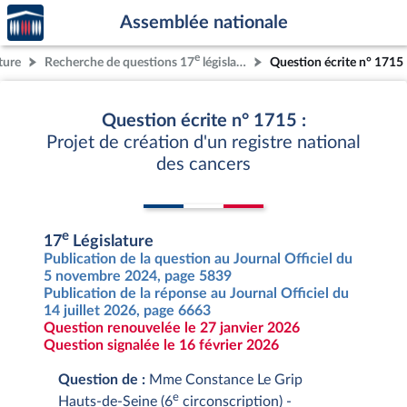
Accèder
Aller au contenu
Aller en bas de la page
Assemblée nationale
à la
page
e
ture
Recherche de questions 17
législature
Question écrite n° 1715
d'accueil
Question écrite n° 1715 :
Projet de création d'un registre national
des cancers
e
17
Législature
Publication de la question au Journal Officiel du
5 novembre 2024, page 5839
Publication de la réponse au Journal Officiel du
14 juillet 2026, page 6663
Question renouvelée le 27 janvier 2026
Question signalée le 16 février 2026
Question de :
Mme Constance Le Grip
e
Hauts-de-Seine (6
circonscription) -