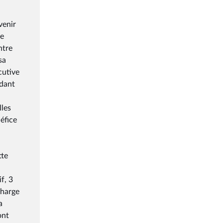
venir
ne
ntre
sa
cutive
ndant
lles
éfice
tte
f, 3
charge
a
ont