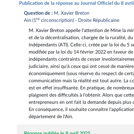
Publication de la réponse au Journal Officiel du 8 avr
Question de :
M. Xavier Breton
re
Ain (1
circonscription) - Droite Républicaine
M. Xavier Breton appelle l'attention de Mme la mini
et de la décentralisation, chargée de la ruralité, du
indépendants (ATI). Celle-ci, créée par la loi du 5
modifiée par la loi du 14 février 2022 en faveur de
indépendants contraints de cesser involontairement
judiciaire, ainsi qu'à ceux qui ont cessé de manière 
économiquement (sous réserve du respect de certain
communication mais la réalité est tout autre. La c
est en effet insuffisante. En pratique, de nombreu
plaignent des difficultés à l'obtenir. Alors que cet
entrepreneurs en ont fait la demande depuis plus d
En conséquence, il souhaite connaître l'application 
département de l'Ain.
Réponse publiée le 8 avril 2025