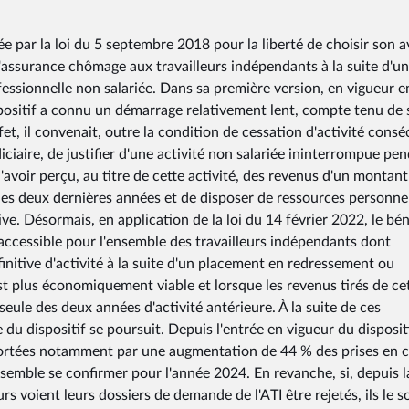
ée par la loi du 5 septembre 2018 pour la liberté de choisir son a
'assurance chômage aux travailleurs indépendants à la suite d'u
ofessionnelle non salariée. Dans sa première version, en vigueur e
spositif a connu un démarrage relativement lent, compte tenu de 
effet, il convenait, outre la condition de cessation d'activité consé
ciaire, de justifier d'une activité non salariée ininterrompue pe
avoir perçu, au titre de cette activité, des revenus d'un montant
s deux dernières années et de disposer de ressources personne
ve. Désormais, en application de la loi du 14 février 2022, le bén
st accessible pour l'ensemble des travailleurs indépendants dont
définitive d'activité à la suite d'un placement en redressement ou
'est plus économiquement viable et lorsque les revenus tirés de ce
seule des deux années d'activité antérieure. À la suite de ces
u dispositif se poursuit. Depuis l'entrée en vigueur du dispositi
, portées notamment par une augmentation de 44 % des prises en 
semble se confirmer pour l'année 2024. En revanche, si, depuis l
s voient leurs dossiers de demande de l'ATI être rejetés, ils le s