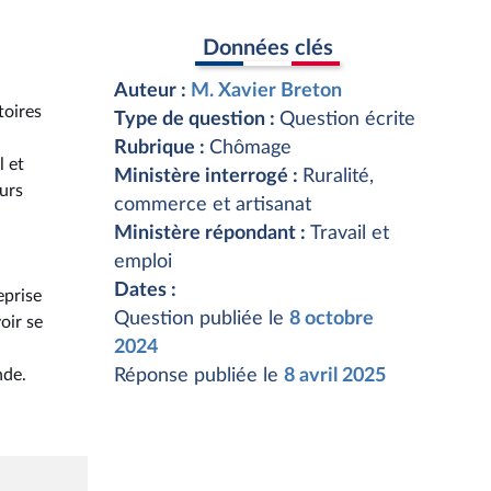
Données clés
Auteur :
M. Xavier Breton
toires
Type de question :
Question écrite
Rubrique :
Chômage
l et
Ministère interrogé :
Ruralité,
eurs
commerce et artisanat
Ministère répondant :
Travail et
emploi
Dates :
eprise
Question publiée le
8 octobre
oir se
2024
nde.
Réponse publiée le
8 avril 2025