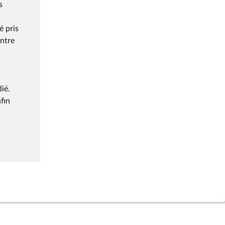
s
é pris
entre
ié.
fin