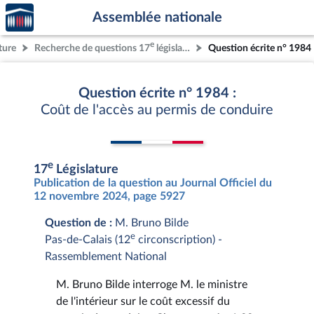
Accèder
Aller au contenu
Aller en bas de la page
Assemblée nationale
à la
page
e
ture
Recherche de questions 17
législature
Question écrite n° 1984
d'accueil
Question écrite n° 1984 :
Coût de l'accès au permis de conduire
e
17
Législature
Publication de la question au Journal Officiel du
12 novembre 2024, page 5927
Question de :
M. Bruno Bilde
e
Pas-de-Calais (12
circonscription) -
Rassemblement National
M. Bruno Bilde interroge M. le ministre
de l'intérieur sur le coût excessif du