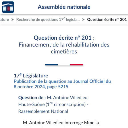
Accèder
Aller au contenu
Aller en bas de la page
Assemblée nationale
à la
page
e
lature
Recherche de questions 17
législature
Question écrite n° 201
d'accueil
Question écrite n° 201 :
Financement de la réhabilitation des
cimetières
e
17
Législature
Publication de la question au Journal Officiel du
8 octobre 2024, page 5215
Question de :
M. Antoine Villedieu
re
Haute-Saône (1
circonscription) -
Rassemblement National
M. Antoine Villedieu interroge Mme la