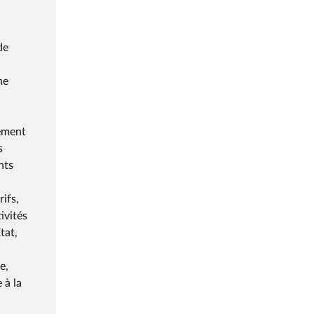
de
ne
tement
s
nts
ifs,
ivités
tat,
e,
 à la