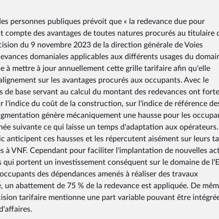
 des personnes publiques prévoit que « la redevance due pour
ent compte des avantages de toutes natures procurés au titulaire 
écision du 9 novembre 2023 de la direction générale de Voies
edevances domaniales applicables aux différents usages du domai
e à mettre à jour annuellement cette grille tarifaire afin qu'elle
t alignement sur les avantages procurés aux occupants. Avec le
urs de base servant au calcul du montant des redevances ont for
l'indice du coût de la construction, sur l'indice de référence de
e augmentation génère mécaniquement une hausse pour les occupa
née suivante ce qui laisse un temps d'adaptation aux opérateurs.
 anticipent ces hausses et les répercutent aisément sur leurs tar
à VNF. Cependant pour faciliter l'implantation de nouvelles act
s qui portent un investissement conséquent sur le domaine de l'E
es occupants des dépendances amenés à réaliser des travaux
ité, un abattement de 75 % de la redevance est appliquée. De mêm
ision tarifaire mentionne une part variable pouvant être intégrée
'affaires.