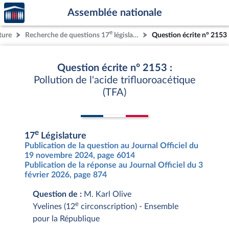
Accèder
Aller au contenu
Aller en bas de la page
Assemblée nationale
à la
page
e
ture
Recherche de questions 17
législature
Question écrite n° 2153
d'accueil
Question écrite n° 2153 :
Pollution de l'acide trifluoroacétique
(TFA)
e
17
Législature
Publication de la question au Journal Officiel du
19 novembre 2024, page 6014
Publication de la réponse au Journal Officiel du 3
février 2026, page 874
Question de :
M. Karl Olive
e
Yvelines (12
circonscription) - Ensemble
pour la République